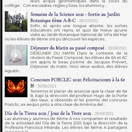
leurs acquis géométriques dans la cours du
collège. Con escuadras, reglas y tizas, los alumnos y...
Semaine de la Science 2021 - Sortie au Jardin
Botanique 6ème A-B-C
-
08/10/2021
Enfin, et après une longue attente, les sorties
éducatives ont repris, et quoi de mieux qu'une
visite au Jardin Botanique National de Viña del Mar
où les élèves de 6ème ont pu découvrir les espèces...
Déjeuner du Matin au passé composé
-
20/09/2021
DÉJEUNER DU MATIN Dans le contexte de la
révision du Passé Composé, les élèves de 6A et 6C
ont appris le beau poème de Jacques Prévert,
Déjeuner du matin. Voici deux audios, des élèves
Agustín...
Concours POECLIC 2021: Felicitaciones à la 6e
B!
-
30/06/2021
Tenemos el placer de anunciar que la clase de 6e
B, bajo la dirección del profesor Hugo de la Porte
des Vaux, a obtenido el 1er premio del concurso
Poéclic, ex aequo junto a otra clase de América del...
Día de la Tierra 2021 / Jour de la Terre 2021
-
26/04/2021
Las alumnas y alumnos de 6ème A nos comparten el resultado
de la actividad del Día de la Tierra 2021, bajo la dirección de la
Profesora Francisca Miranda. Les élèves de 6ème A partagent
avec nous le...