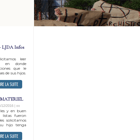
LJDA Infos
citamos leer
to en donde
ciones que le
es de sus hijos.
 MATERIEL
/12/2016 | xx
ales y en buen
 listas fueron
es solicitamos
su hijo tenga