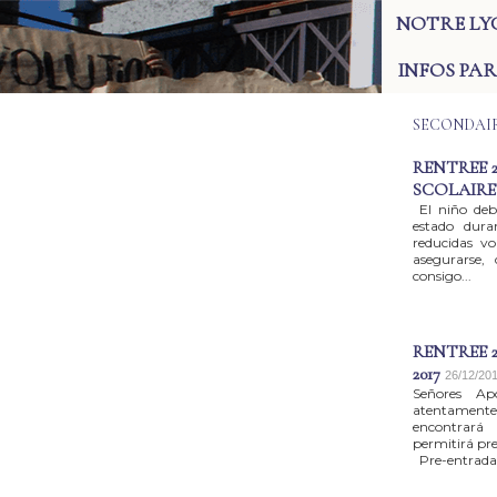
NOTRE LY
INFOS PA
SECONDAI
RENTREE 2
SCOLAIRE -
El niño deb
estado dura
reducidas vo
asegurarse,
consigo...
RENTREE 2
2017
26/12/201
Señores Ap
atentamen
encontrará 
permitirá pre
Pre-entrada.