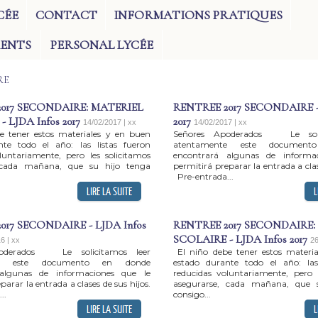
CÉE
CONTACT
INFORMATIONS PRATIQUES
RENTS
PERSONAL LYCÉE
RE
017 SECONDAIRE: MATERIEL
RENTREE 2017 SECONDAIRE - 
 LJDA Infos 2017
2017
14/02/2017 | xx
14/02/2017 | xx
e tener estos materiales y en buen
Señores Apoderados Le soli
nte todo el año: las listas fueron
atentamente este documen
luntariamente, pero les solicitamos
encontrará algunas de informa
 cada mañana, que su hijo tenga
permitirá preparar la entrada a clas
Pre-entrada...
017 SECONDAIRE - LJDA Infos
RENTREE 2017 SECONDAIRE:
SCOLAIRE - LJDA Infos 2017
6 | xx
26
oderados Le solicitamos leer
El niño debe tener estos materi
te este documento en donde
estado durante todo el año: las
algunas de informaciones que le
reducidas voluntariamente, pero l
parar la entrada a clases de sus hijos.
asegurarse, cada mañana, que 
..
consigo...