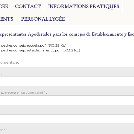
CÉE
CONTACT
INFORMATIONS PRATIQUES
RENTS
PERSONAL LYCÉE
epresentantes Apoderados para los consejos de Establecimiento y Esc
 padres consejo escuela.pdf
(510.29 Kb)
o padres consejo establecimiento.pdf
(503.2 Kb)
omentario:
 :
 aparecerá en su comentario) * :
:
o * :