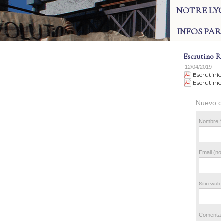
NOTRE LY
INFOS PA
Escrutino R
12/04/2019
Escrutinio
Escrutini
Nuevo c
Nombre *
Email (no
Sitio web 
Comentari