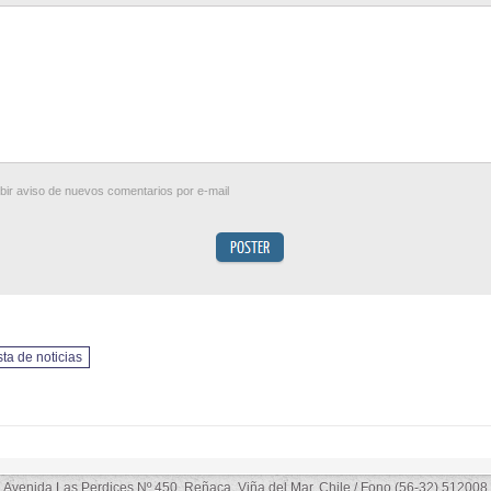
bir aviso de nuevos comentarios por e-mail
ista de noticias
Avenida Las Perdices Nº 450, Reñaca, Viña del Mar, Chile / Fono (56-32) 512008