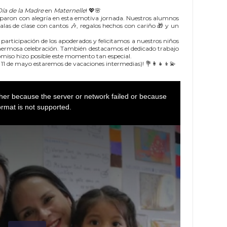
Día de la Madre
en
Maternelle
! 💖🌸
ciparon con alegría en esta emotiva jornada. Nuestros alumnos
alas de clase con cantos 🎶, regalos hechos con cariño 🎁 y un
rticipación de los apoderados y felicitamos a nuestros niños
a hermosa celebración. También destacamos el dedicado trabajo
miso hizo posible este momento tan especial.
l 11 de mayo estaremos de vacaciones intermedias)! 💐👩‍👧‍👦💫