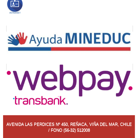
AVENIDA LAS PERDICES Nº 450, REÑACA, VIÑA DEL MAR, CHILE
/ FONO (56-32) 512008