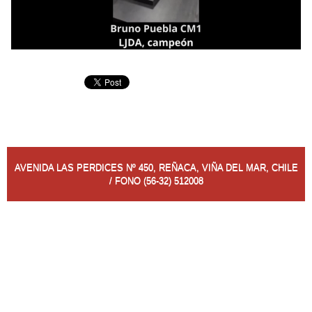
AVENIDA LAS PERDICES Nº 450, REÑACA, VIÑA DEL MAR, CHILE
/ FONO (56-32) 512008