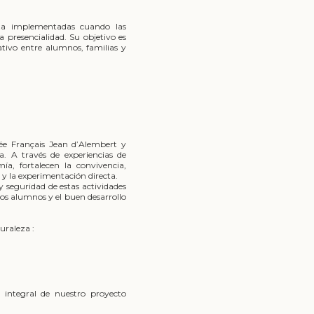
nza implementadas cuando las
a presencialidad. Su objetivo es
ativo entre alumnos, familias y
ée Français Jean d’Alembert y
a. A través de experiencias de
a, fortalecen la convivencia,
y la experimentación directa.
y seguridad de estas actividades
os alumnos y el buen desarrollo
uraleza :
 integral de nuestro proyecto