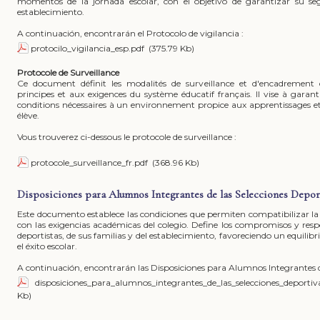
momentos de la jornada escolar, con el objetivo de garantizar su seg
establecimiento.
A continuación, encontrarán el Protocolo de vigilancia :
protocilo_vigilancia_esp.pdf
(375.79 Kb)
Protocole de Surveillance
Ce document définit les modalités de surveillance et d'encadremen
principes et aux exigences du système éducatif français. Il vise à garantir
conditions nécessaires à un environnement propice aux apprentissages e
élève.
Vous trouverez ci-dessous le protocole de surveillance :
protocole_surveillance_fr.pdf
(368.96 Kb)
Disposiciones para Alumnos Integrantes de las Selecciones Depor
Este documento establece las condiciones que permiten compatibilizar la p
con las exigencias académicas del colegio. Define los compromisos y respo
deportistas, de sus familias y del establecimiento, favoreciendo un equilibri
el éxito escolar.
A continuación, encontrarán las Disposiciones para Alumnos Integrantes de
disposiciones_para_alumnos_integrantes_de_las_selecciones_deportiv
Kb)