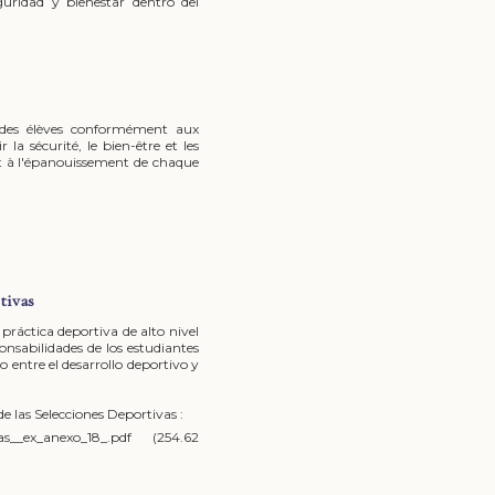
uridad y bienestar dentro del
t des élèves conformément aux
 la sécurité, le bien-être et les
t à l'épanouissement de chaque
tivas
ráctica deportiva de alto nivel
nsabilidades de los estudiantes
o entre el desarrollo deportivo y
 las Selecciones Deportivas :
as__ex_anexo_18_.pdf
(254.62