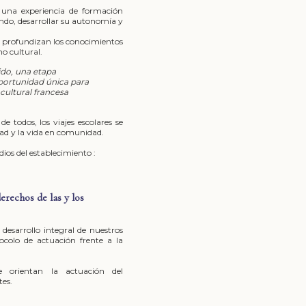
 una experiencia de formación
undo, desarrollar su autonomía y
os profundizan los conocimientos
o cultural.
tido, una etapa
oportunidad única para
d cultural francesa
de todos, los viajes escolares se
dad y la vida en comunidad.
ios del establecimiento :
erechos de las y los
desarrollo integral de nuestros
ocolo de actuación frente a la
e orientan la actuación del
tes.