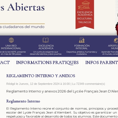
ACT
INFORMATIONS PRATIQUES
INFOS PARENT
REGLAMENTO INTERNO Y ANEXOS
Rédigé le Jueves, 12 de Septiembre 2024 à 16:00 | Lu 72349 commentaire(s)
Reglamento Interno y anexos 2026 del Lycée Français Jean D'Al
Reglamento Interno
El Reglamento Interno reúne el conjunto de normas, principios y proced
escolar del Lycée Français Jean d’Alembert. Su objetivo es garantizar un
respetuoso y favorable al desarrollo de todos los alumnos. Este documento 