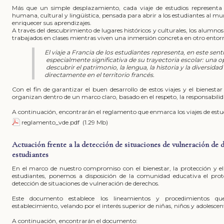
Más que un simple desplazamiento, cada viaje de estudios representa
humana, cultural y lingüística, pensada para abrir a los estudiantes al m
enriquecer sus aprendizajes.
A través del descubrimiento de lugares históricos y culturales, los alumn
trabajados en clases mientras viven una inmersión concreta en otro entorn
El viaje a Francia de los estudiantes representa, en este sen
especialmente significativa de su trayectoria escolar: una 
descubrir el patrimonio, la lengua, la historia y la diversida
directamente en el territorio francés.
Con el fin de garantizar el buen desarrollo de estos viajes y el bienestar 
organizan dentro de un marco claro, basado en el respeto, la responsabili
A continuación, encontrarán el reglamento que enmarca los viajes de estud
reglamento_vde.pdf
(1.29 Mb)
Actuación frente a la detección de situaciones de vulneración de d
estudiantes
En el marco de nuestro compromiso con el bienestar, la protección y el 
estudiantes, ponemos a disposición de la comunidad educativa el prot
detección de situaciones de vulneración de derechos.
Este documento establece los lineamientos y procedimientos qu
establecimiento, velando por el interés superior de niñas, niños y adolescen
A continuación, encontrarán el documento: