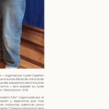
r » organisé par l'ycée Capellán
e d'autres élèves de notre école
que des expositions dans d'autres
arina » sera exposée au lycée
. Félicitations ! 🎉🐚
"Nuestro Mar" organizado por el
cipación y esperamos que más
en instancias colectivas como
udiante "Galaxia submarina" será