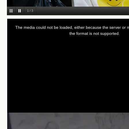
1
/
3