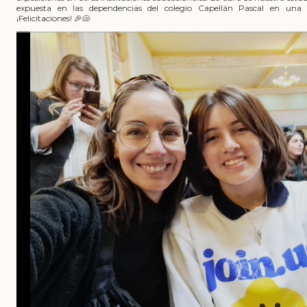
expuesta en las dependencias del colegio Capellán Pascal en una 
¡Felicitaciones! 🎉🐚