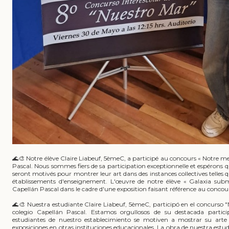
🌊🎨 Notre élève Claire Liabeuf, 5èmeC, a participé au concours « Notre me
Pascal. Nous sommes fiers de sa participation exceptionnelle et espérons qu
seront motivés pour montrer leur art dans des instances collectives telles 
établissements d'enseignement. L'œuvre de notre élève « Galaxia subm
Capellán Pascal dans le cadre d'une exposition faisant référence au concours
🌊🎨 Nuestra estudiante Claire Liabeuf, 5èmeC, participó en el concurso 
colegio Capellán Pascal. Estamos orgullosos de su destacada parti
estudiantes de nuestro establecimiento se motiven a mostrar su arte 
exposiciones en otras instituciones educacionales. La obra de nuestra est