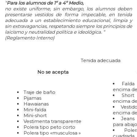
“
Para los alumnos de 1º a 4º Medio,
no existe uniforme, sin embargo, los alumnos deben
presentarse vestidos de forma impecable, en tenida
adecuada a un establecimiento educacional, limpia y
sin extravagancias, respetando siempre los principios de
laicismo y neutralidad política e ideológica. “
(Reglamento Interno)
Tenida adecuada
No se acepta
Falda
encima de 
Traje de baño
Short
Pijamas
encima de 
Hawaianas
Vestid
Mini-falda
encima de 
Mini-short
Jeans 
Vestimenta transparente
para abaj
Polera tipo peto corto
Pole
Polera tipo «musculosa »
cuadrada