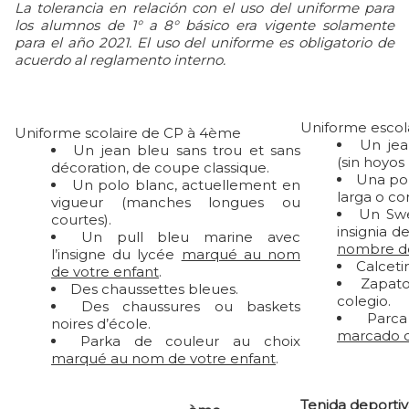
La tolerancia en relación con el uso del uniforme para
los alumnos de 1° a 8° básico era vigente solamente
para el año 2021. El uso del uniforme es obligatorio de
acuerdo al reglamento interno.
Uniforme escola
Uniforme scolaire de CP à 4ème
Un jea
Un jean bleu sans trou et sans
(sin hoyos 
décoration, de coupe classique.
Una pol
Un polo blanc, actuellement en
larga o cor
vigueur (manches longues ou
Un Swe
courtes).
insignia d
Un pull bleu marine avec
nombre de 
l’insigne du lycée
marqué au nom
Calceti
de votre enfant
.
Zapato
Des chaussettes bleues.
colegio.
Des chaussures ou baskets
Parc
noires d’école.
marcado c
Parka de couleur au choix
marqué au nom de votre enfant
.
Tenida deportiv