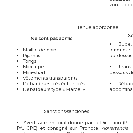
zona abdo
Tenue appropriée
So
Ne sont pas admis
Jupe
Maillot de bain
longueur
Pijamas
au-dessus
Tongs
Mini-jupe
Jeans
Mini-short
dessous d
Vêtements transparents
Débardeurs très échancrés
Débard
Débardeurs type « Marcel »
abdominal
Sanctions/sanciones
Avertissement oral donné par la Direction (P,
PA, CPE) et consigné sur Pronote.
Advertencia