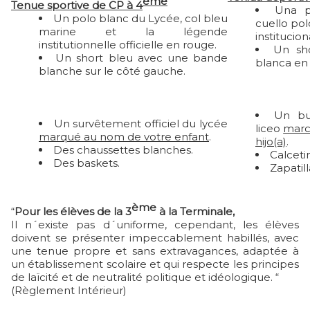
ème
Tenue sportive de CP à 4
Una p
Un polo blanc du Lycée, col bleu
cuello pol
marine et la légende
institucion
institutionnelle officielle en rouge.
Un sh
Un short bleu avec une bande
blanca en 
blanche sur le côté gauche.
Un buz
Un survêtement officiel du lycée
liceo
marc
marqué au nom de votre enfant
.
hijo(a)
.
Des chaussettes blanches.
Calceti
Des baskets.
Zapatill
ème
“
Pour les élèves de la
3
à la Terminale,
Il n´existe pas d´uniforme, cependant, les élèves
doivent se présenter impeccablement habillés, avec
une tenue propre et sans extravagances, adaptée à
un établissement scolaire et qui respecte les principes
de laïcité et de neutralité politique et idéologique. “
(Règlement Intérieur)