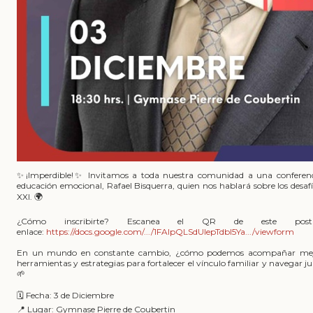
✨¡Imperdible!✨ Invitamos a toda nuestra comunidad a una conferenci
educación emocional, Rafael Bisquerra, quien nos hablará sobre los desafío
XXI. 🌍
¿Cómo inscribirte? Escanea el QR de este po
enlace:
https://docs.google.com/.../1FAIpQLSdUIepTdbl5Ya.../viewform
En un mundo en constante cambio, ¿cómo podemos acompañar mejor
herramientas y estrategias para fortalecer el vínculo familiar y navegar ju
🌱
🗓 Fecha: 3 de Diciembre
📍 Lugar: Gymnase Pierre de Coubertin