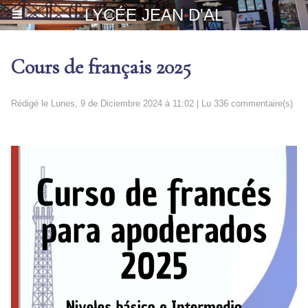
LYCÉE JEAN D'AL
Cours de français 2025
Rédigé le Lunes, 9 de Diciembre 2024 à 11:02 | Lu 336 commentaire(s)