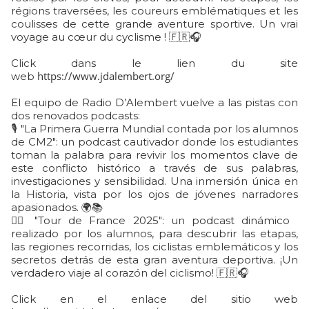
régions traversées, les coureurs emblématiques et les
coulisses de cette grande aventure sportive. Un vrai
voyage au cœur du cyclisme ! 🇫🇷🎧
Click dans le lien du site
https://www.jdalembert.org/
web
El equipo de Radio D’Alembert vuelve a las pistas con
dos renovados podcasts:
🎙️ "La Primera Guerra Mundial contada por los alumnos
de CM2": un podcast cautivador donde los estudiantes
toman la palabra para revivir los momentos clave de
este conflicto histórico a través de sus palabras,
investigaciones y sensibilidad. Una inmersión única en
la Historia, vista por los ojos de jóvenes narradores
apasionados. 🌍📚
🚴‍♂️ "Tour de France 2025": un podcast dinámico
realizado por los alumnos, para descubrir las etapas,
las regiones recorridas, los ciclistas emblemáticos y los
secretos detrás de esta gran aventura deportiva. ¡Un
verdadero viaje al corazón del ciclismo! 🇫🇷🎧
Click en el enlace del sitio web