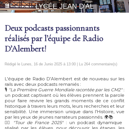
LYCÉE JEAN D'AL
Deux podcasts passionnants
réalisés par l’équipe de Radio
D’Alembert!
Rédigé le Lunes, 16 de Junio 2025 à 13:00 | Lu 264 commentaire(s)
L'équipe de Radio D’Alembert est de nouveau sur les
rails avec deux podcasts remaniés :
🎙️
"La Première Guerre Mondiale racontée par les CM2"
:
un podcast captivant où les élèves prennent la parole
pour faire revivre les grands moments de ce conflit
historique à travers leurs mots, leurs recherches et leur
sensibilité. Une immersion unique dans l’Histoire, vue
par les yeux de jeunes narrateurs passionnés. 🌍📚
🚴‍♂️
"Tour de France 2025"
: un podcast dynamique
réalisé par les élèves, pour découvrir les étapes, les