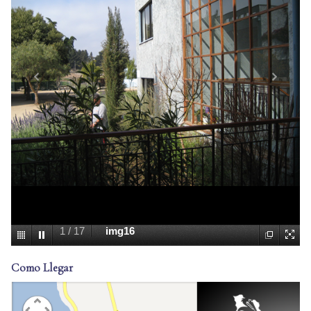
1
/
17
img16
Como Llegar