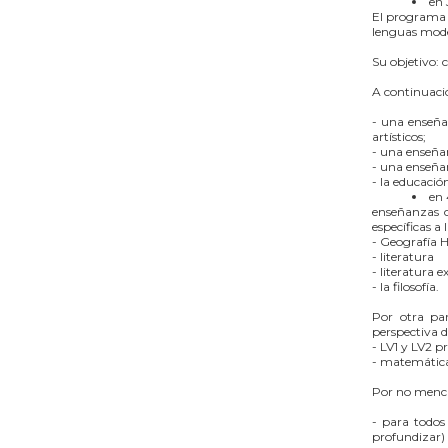
en 
El programa i
lenguas mode
Su objetivo: 
A continuació
- una enseñan
artísticos;
- una enseñan
- una enseñan
- la educació
en
enseñanzas c
específicas a 
- Geografía Hi
- literatura
- literatura 
- la filosofía.
Por otra par
perspectiva 
- LV1 y LV2 p
- matemática
Por no menci
- para todos
profundizar)