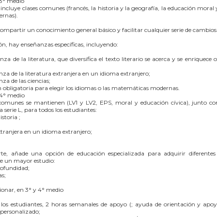
3° medio
ncluye clases comunes (francés, la historia y la geografía, la educación moral 
rnas).
compartir un conocimiento general básico y facilitar cualquier serie de cambios
n, hay enseñanzas específicas, incluyendo:
za de la literatura, que diversifica el texto literario se acerca y se enriquece 
za de la literatura extranjera en un idioma extranjero;
za de las ciencias;
n obligatoria para elegir los idiomas o las matemáticas modernas.
 4° medio
omunes se mantienen (LV1 y LV2, EPS, moral y educación cívica), junto con
la serie L, para todos los estudiantes:
storia ;
extranjera en un idioma extranjero;
te, añade una opción de educación especializada para adquirir diferentes 
de un mayor estudio:
rofundidad;
s;
onar, en 3° y 4° medio
 los estudiantes, 2 horas semanales de apoyo (; ayuda de orientación y apoy
 personalizado;