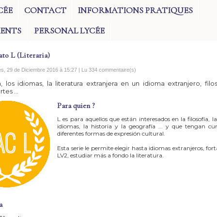
CÉE
CONTACT
INFORMATIONS PRATIQUES
RENTS
PERSONAL LYCÉE
ato L (Literaria)
es, 29 de Diciembre 2016 à 15:27 | Lu 334 commentaire(s)
a, los idiomas, la literatura extranjera en un idioma extranjero, filoso
tes ...
Para quien ?
L es para aquellos que están interesados ​​en la filosofía, la
idiomas, la historia y la geografía ... y que tengan cur
diferentes formas de expresión cultural.
Esta serie le permite elegir hasta idiomas extranjeros, fort
LV2, estudiar más a fondo la literatura.
a