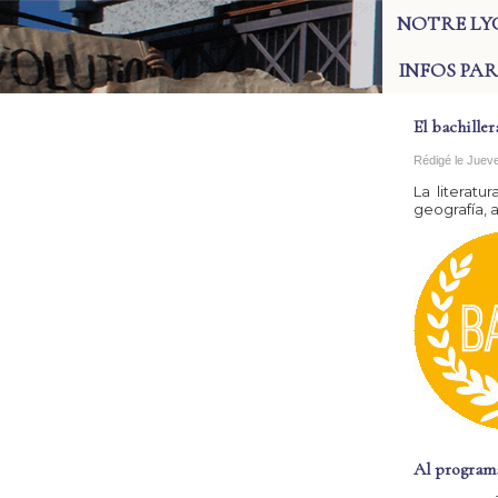
NOTRE LY
INFOS PA
El bachiller
Rédigé le Juev
La literatur
geografía, ar
Al program