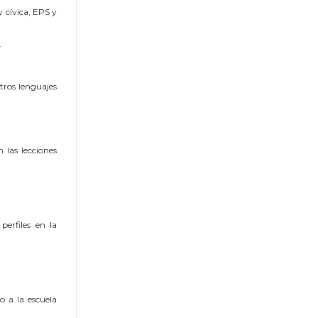
y cívica, EPS y
.
otros lenguajes
 las lecciones
perfiles en la
o a la escuela