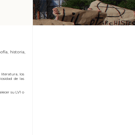
fía, historia,
 literatura, los
iosidad de las
alecer su LV1 o