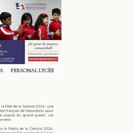
S
PERSONAL LYCÉE
 la Fête de la Science 2024, une
tère français de l'éducation pour
ue auprès du grand public. Les
umière :
a la Fiesta de la Ciencia 2024,
nisterio de Educación de Francia