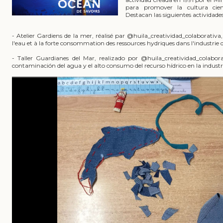
para promover la cultura cient
Destacan las siguientes actividades
- Atelier Gardiens de la mer, réalisé par @huila_creatividad_colaborativa, 
l'eau et à la forte consommation des ressources hydriques dans l'industrie d
- Taller Guardianes del Mar, realizado por @huila_creatividad_colabora
contaminación del agua y el alto consumo del recurso hídrico en la industri