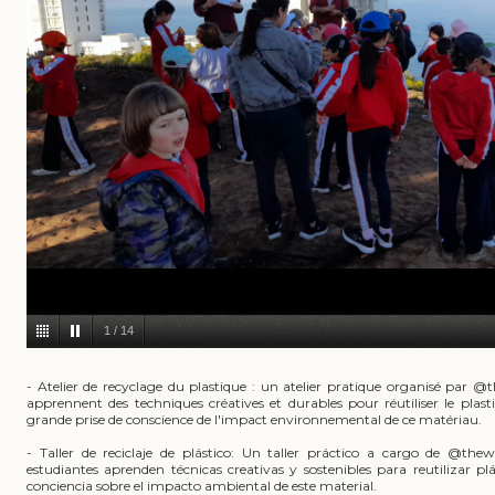
1
/
14
- Atelier de recyclage du plastique : un atelier pratique organisé par
apprennent des techniques créatives et durables pour réutiliser le pla
grande prise de conscience de l'impact environnemental de ce matériau.
- Taller de reciclaje de plástico: Un taller práctico a cargo de @th
estudiantes aprenden técnicas creativas y sostenibles para reutilizar 
conciencia sobre el impacto ambiental de este material.