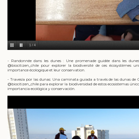
1
/
4
- Randonnée dans les dunes : Une promenade guidée dans les dune
@biocitizen_chile pour explorer la biodiversité de ces écosystèmes u
importance écologique et leur conservation.
- Travesía por las dunas: Una caminata guiada a través de las dunas de
@biocitizen_chile para explorar la biodiversidad de estos ecosistemas únic
importancia ecológica y conservación.