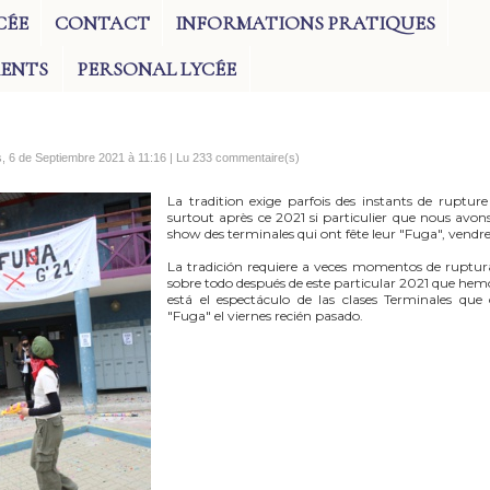
CÉE
CONTACT
INFORMATIONS PRATIQUES
RENTS
PERSONAL LYCÉE
s, 6 de Septiembre 2021 à 11:16 | Lu 233 commentaire(s)
La tradition exige parfois des instants de rupture 
surtout après ce 2021 si particulier que nous avons
show des terminales qui ont fête leur "Fuga", vendre
La tradición requiere a veces momentos de ruptura
sobre todo después de este particular 2021 que hemo
está el espectáculo de las clases Terminales que
"Fuga" el viernes recién pasado.