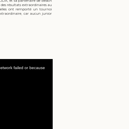
a LJDA, et sa partenaire de Beach
 des résultats extraordinaires au
, elles ont remporté un tournoi
extraordinaire, car aucun junior
.