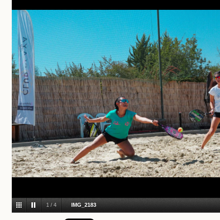
1
/
4
IMG_2183