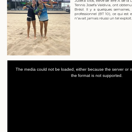
Julieta Rios, élève de 1ère A de l
Tennis Josefa Valdivia, ont obtenu
Brésil. Il y a quelques semaines
professionnel (BT 10), ce qui est 
n'avait jamais réussi un tel exploit