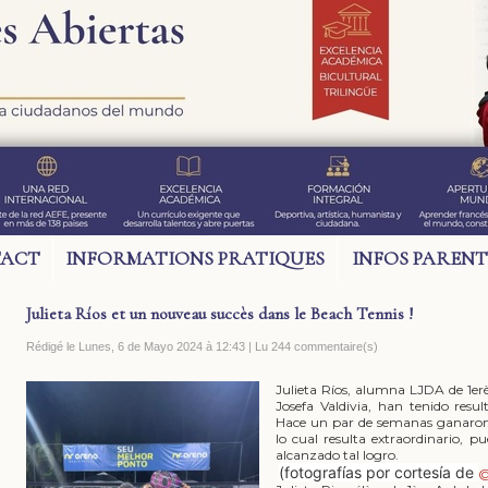
ACT
INFORMATIONS PRATIQUES
INFOS PARENT
Julieta Ríos et un nouveau succès dans le Beach Tennis !
Rédigé le Lunes, 6 de Mayo 2024 à 12:43 | Lu 244 commentaire(s)
Julieta Ríos, alumna LJDA de 1er
Josefa Valdivia, han tenido resul
Hace un par de semanas ganaron 
lo cual resulta extraordinario, 
alcanzado tal logro.
(fotografías por cortesía de
@