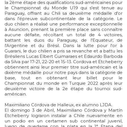
la 2ème étape des qualifications sud-américaines pour
le Championnat du Monde U19 qui s'est tenue au
Paraguay, offrant au Chili sa deuxième médaille d'or
dans l'épreuve subcontinentale de la catégorie. Le
duo chilien a réalisé une performance exceptionnelle
à Asuncion, prenant la première place sans connaître
aucune défaite, récoltant un total de 4 victoires,
battant les duos du Paraguay, de l'Equateur, de
l'Argentine et du Brésil. Dans la lutte pour l'or à
Guarani, le duo chilien a pris sa revanche et a battu les
Brésiliens Lucas Elbert Guimaraes et Edaurdo Barboda
da Silva par 17-21, 22-20 et 15-13. Cordova et Etcheberry
obtiennent ainsi leur premier titre sud-américain et la
dixième médaille pour notre pays dans la catégorie de
base, tout en obtenant leur billet pour le
Championnat du monde en Turquie 2022 après leur
deuxième victoire de la 2e étape du tournoi sud-
américain.
Maximiliano Córdova de Halleux, ex alumno LJDA.
El domingo 3 de Abril, Maximiliano Córdova y Martín
Etcheberry lograron instalar a Chile nuevamente en
un podio en un certamen sub continental juvenil,
luego de quedarse con la plata en la 1° Etapa del