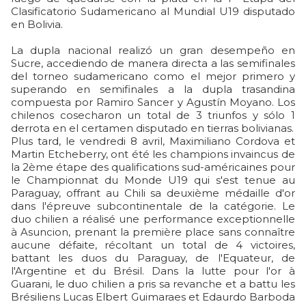
Clasificatorio Sudamericano al Mundial U19 disputado
en Bolivia.
La dupla nacional realizó un gran desempeño en
Sucre, accediendo de manera directa a las semifinales
del torneo sudamericano como el mejor primero y
superando en semifinales a la dupla trasandina
compuesta por Ramiro Sancer y Agustín Moyano. Los
chilenos cosecharon un total de 3 triunfos y sólo 1
derrota en el certamen disputado en tierras bolivianas.
Plus tard, le vendredi 8 avril, Maximiliano Cordova et
Martin Etcheberry, ont été les champions invaincus de
la 2ème étape des qualifications sud-américaines pour
le Championnat du Monde U19 qui s'est tenue au
Paraguay, offrant au Chili sa deuxième médaille d'or
dans l'épreuve subcontinentale de la catégorie. Le
duo chilien a réalisé une performance exceptionnelle
à Asuncion, prenant la première place sans connaître
aucune défaite, récoltant un total de 4 victoires,
battant les duos du Paraguay, de l'Equateur, de
l'Argentine et du Brésil. Dans la lutte pour l'or à
Guarani, le duo chilien a pris sa revanche et a battu les
Brésiliens Lucas Elbert Guimaraes et Edaurdo Barboda