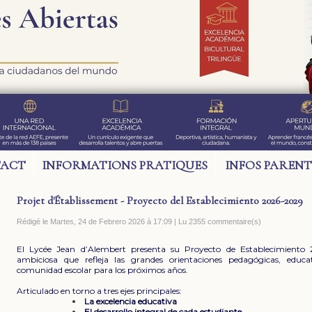
ACT
INFORMATIONS PRATIQUES
INFOS PARENT
Projet d'Établissement - Proyecto del Establecimiento 2026-2029
Rédigé le Martes, 24 de Febrero 2026 à 17:09 | Lu 2355 commentaire(s)
El Lycée Jean d’Alembert presenta su Proyecto de Establecimiento
ambiciosa que refleja las grandes orientaciones pedagógicas, educa
comunidad escolar para los próximos años.
Articulado en torno a tres ejes principales:
La excelencia educativa
El desarrollo integral de cada estudiante