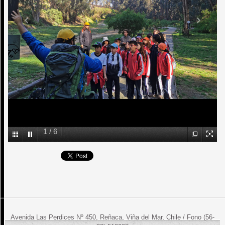
1
/
6
Avenida Las Perdices Nº 450, Reñaca, Viña del Mar, Chile / Fono (56-