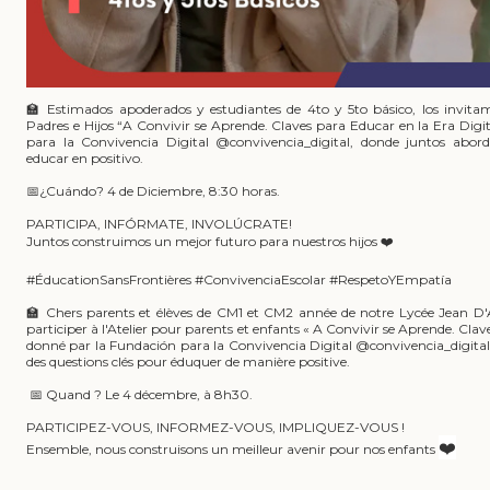
🏫 ​Estimados apoderados y estudiantes de 4to y 5to básico, los invitam
Padres e Hijos “A Convivir se Aprende. Claves para Educar en la Era Digi
para la Convivencia Digital
@convivencia_digital
, donde juntos abor
educar en positivo.
📅​¿Cuándo? 4 de Diciembre, 8:30 horas.
PARTICIPA, INFÓRMATE, INVOLÚCRATE!
Juntos construimos un mejor futuro para nuestros hijos ❤️
#ÉducationSansFrontières #ConvivenciaEscolar #RespetoYEmpatía
🏫 Chers parents et élèves de CM1 et CM2 année de notre Lycée Jean D'
participer à l'Atelier pour parents et enfants « A Convivir se Aprende. Clave
donné par la Fundación para la Convivencia Digital @convivencia_digita
des questions clés pour éduquer de manière positive.
📅 Quand ? Le 4 décembre, à 8h30.
PARTICIPEZ-VOUS, INFORMEZ-VOUS, IMPLIQUEZ-VOUS !
❤️
Ensemble, nous construisons un meilleur avenir pour nos enfants