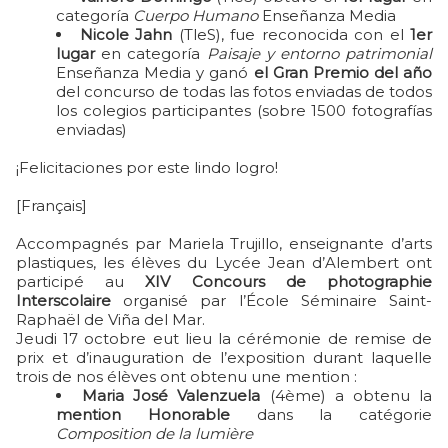
categoría
Cuerpo Humano
Enseñanza Media
Nicole Jahn
(TleS), fue reconocida con el
1er
lugar
en categoría
Paisaje y entorno patrimonial
Enseñanza Media y ganó
el Gran Premio del año
del concurso de todas las fotos enviadas de todos
los colegios participantes (sobre 1500 fotografías
enviadas)
¡Felicitaciones por este lindo logro!
[Français]
Accompagnés par Mariela Trujillo, enseignante d’arts
plastiques, les élèves du Lycée Jean d’Alembert ont
participé au
XIV Concours de photographie
Interscolaire
organisé par l’École Séminaire Saint-
Raphaël de Viña del Mar.
Jeudi 17 octobre eut lieu la cérémonie de remise de
prix et d’inauguration de l’exposition durant laquelle
trois de nos élèves ont obtenu une mention :
Maria José Valenzuela
(4ème) a obtenu la
mention Honorable
dans la catégorie
Composition de la lumière