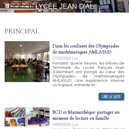
LYCÉE JEAN D'AL
PRINCIPAL
Dans les coulisses des Olympiades
de mathématiques AMLASUD
-
27/03/2026 | xx
Pendant quatre heures, les élèves de
Terminale du Lycée français Jean
d’Alembert ont plongé au cœur des
Olympiades de mathématiques
AMLASUD. Une expérience intense
où logique, entraide et...
BCD et Marmothèque: partager un
moment de lecture en famille
-
16/03/2026 | xx