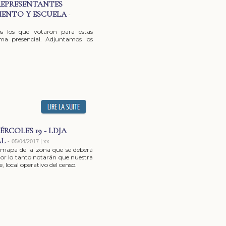
REPRESENTANTES
IENTO Y ESCUELA
-
s los que votaron para estas
ma presencial. Adjuntamos los
RCOLES 19 - LDJA
AL
-
05/04/2017 | xx
 mapa de la zona que se deberá
 Por lo tanto notarán que nuestra
, local operativo del censo.