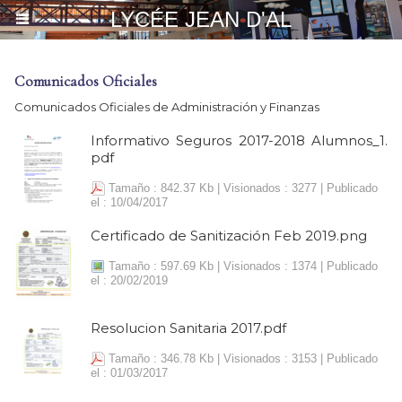
LYCÉE JEAN D'AL
Comunicados Oficiales
Comunicados Oficiales de Administración y Finanzas
Informativo Seguros 2017-2018 Alumnos_1.
pdf
Tamaño : 842.37 Kb | Visionados : 3277 | Publicado
el : 10/04/2017
Certificado de Sanitización Feb 2019.png
Tamaño : 597.69 Kb | Visionados : 1374 | Publicado
el : 20/02/2019
Resolucion Sanitaria 2017.pdf
Tamaño : 346.78 Kb | Visionados : 3153 | Publicado
el : 01/03/2017