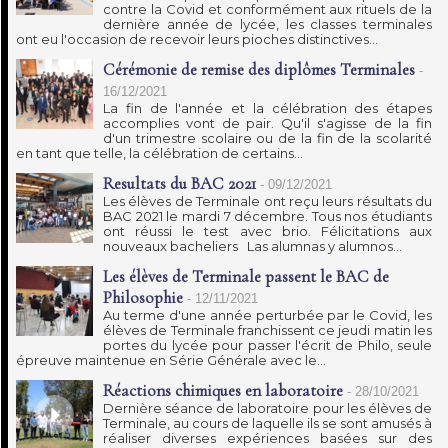
contre la Covid et conformément aux rituels de la
dernière année de lycée, les classes terminales
ont eu l'occasion de recevoir leurs pioches distinctives...
Cérémonie de remise des diplômes Terminales
-
16/12/2021
La fin de l'année et la célébration des étapes
accomplies vont de pair. Qu'il s'agisse de la fin
d'un trimestre scolaire ou de la fin de la scolarité
en tant que telle, la célébration de certains...
Resultats du BAC 2021
-
09/12/2021
Les élèves de Terminale ont reçu leurs résultats du
BAC 2021 le mardi 7 décembre. Tous nos étudiants
ont réussi le test avec brio. Félicitations aux
nouveaux bacheliers Las alumnas y alumnos...
Les élèves de Terminale passent le BAC de
Philosophie
-
12/11/2021
Au terme d'une année perturbée par le Covid, les
élèves de Terminale franchissent ce jeudi matin les
portes du lycée pour passer l'écrit de Philo, seule
épreuve maintenue en Série Générale avec le...
Réactions chimiques en laboratoire
-
28/10/2021
Dernière séance de laboratoire pour les élèves de
Terminale, au cours de laquelle ils se sont amusés à
réaliser diverses expériences basées sur des