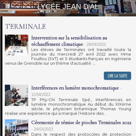
LYCÉE JEAN D'AL
TERMINALE
Intervention sur la sensibilisation au
réchauffement climatique
-
29/04/2022
Les élèves de Terminales ont travaillé toute la
journée du mercredi 27 avril 2022 avec Mme
Fouillou (SVT) et 5 étudiants français en ingénierie
venus de Grenoble sur un thème d'actualité :...
Interférences en lumière monochromatique
-
11/04/2022
TP Phy-Chi Terminale Spé., Interférences en
lumière monochromatique Au début du XIXème
siècle, le physicien britannique Thomas Young
réalise une expérience qui a marqué l’Histoire des...
Céremonie de rémise de pioches Terminales 2022
-
24/03/2022
Dans le respect des protocoles de protection