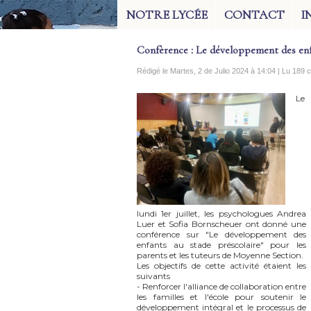
NOTRE LYCÉE
CONTACT
I
Confèrence : Le développement des enf
Rédigé le Martes, 2 de Julio 2024 à 14:04 | Lu 189
Le
lundi 1er juillet, les psychologues Andrea
Luer et Sofia Bornscheuer ont donné une
conférence sur "Le développement des
enfants au stade préscolaire" pour les
parents et les tuteurs de Moyenne Section.
Les objectifs de cette activité étaient les
suivants
- Renforcer l'alliance de collaboration entre
les familles et l'école pour soutenir le
développement intégral et le processus de