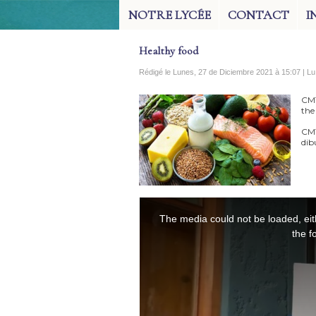
NOTRE LYCÉE
CONTACT
I
Healthy food
Rédigé le Lunes, 27 de Diciembre 2021 à 15:07 | L
CM1
the
CM1
dib