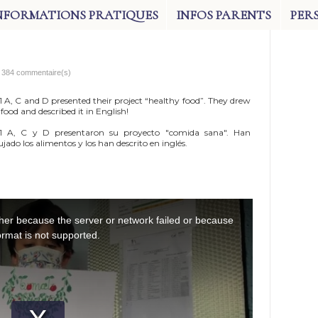
NFORMATIONS PRATIQUES
INFOS PARENTS
PER
u 384 commentaire(s)
 A, C and D presented their project “healthy food”. They drew
 food and described it in English!
 A, C y D presentaron su proyecto "comida sana". Han
ujado los alimentos y los han descrito en inglés.