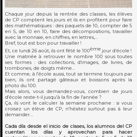
Chaque jour depuis la rentrée des classes, les élèves
de CP comptent les jours et ils en profitent pour faire
des mathématiques : des paquets de 10, compter de 5
en 5, de 10 en 10, faire des décompositions, travailler
avec la monnaie, en chiffres, en lettres,…
Bref, tout est bon pour travailler !
ème
Et, ce lundi 26 août, ils ont fêté le 100
jour d’école !
Une matinée à retrouver le nombre 100 sous toutes
ses formes : des collections, d’images, de livres, de
trombones, de doigts même…
Et comme, à l’école aussi, tout se termine toujours par
bien, ils ont partagé gâteaux et boissons après la
photo du 100.
Mais alors, vous demandez-vous, combien de jours
d’école reste-t-il jusqu’à la fin de l’année ?
Ça, ils vont le calculer la semaine prochaine : si vous
croisez un élève de CP, n’hésitez surtout pas à leur
demander…
Cada día desde el inicio de clases, los alumnos del CP
cuentan los días y aprovechan para hacer