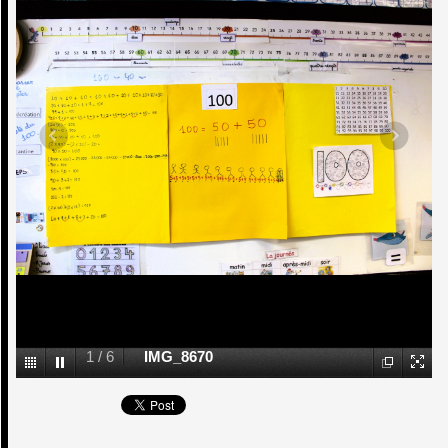
1
/
6
IMG_8670