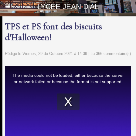
LYCÉE JEAN D'AL
TPS et PS font des biscuits
d'Halloween!
Rédigé le Viernes, 29 de Octubre 2021 à 14:39 | Lu 366 commentaire(s)