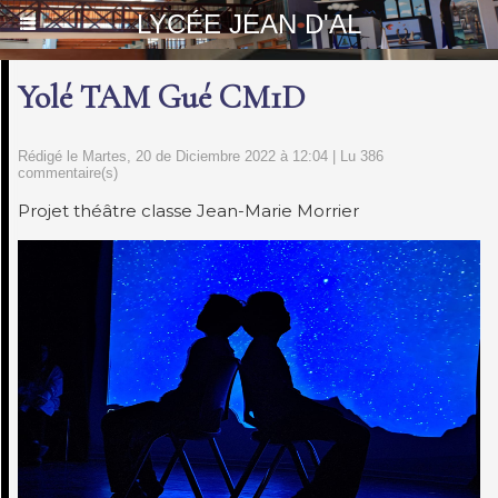
LYCÉE JEAN D'AL
Yolé TAM Gué CM1D
Rédigé le Martes, 20 de Diciembre 2022 à 12:04 | Lu 386
commentaire(s)
Projet théâtre classe Jean-Marie Morrier