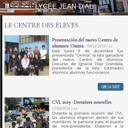
LYCÉE JEAN D'AL
LE CENTRE DES ÉLÈVES
Presentación del nuevo Centro de
alumnos: Omnia
-
09/12/2019 | xx
Este lunes 9 de diciembre fue
presentada "Omnia", la lista ganadora
del nuevo Centro de Alumnos.
Discurso de Ignacia Diaz Grandela,
presidenta de la lista: Estimados
alumnos, alumnas, funcionarios...
CVL 2019 : Dernières nouvelles
-
17/04/2019 | xx
Durante la primera reunión del CVL,
los alumnos eligieron dentro de sus
miembros la persona para el puesto
de vice-presidente. Eligieron a la