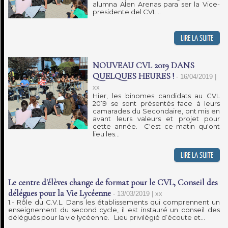
alumna Alen Arenas para ser la Vice-
presidente del CVL...
NOUVEAU CVL 2019 DANS
QUELQUES HEURES !
-
16/04/2019 |
xx
Hier, les binomes candidats au CVL
2019 se sont présentés face à leurs
camarades du Secondaire, ont mis en
avant leurs valeurs et projet pour
cette année. C'est ce matin qu'ont
lieu les...
Le centre d'élèves change de format pour le CVL, Conseil des
délégues pour la Vie Lycéenne
-
13/03/2019 | xx
1.- Rôle du C.V.L. Dans les établissements qui comprennent un
enseignement du second cycle, il est instauré un conseil des
délégués pour la vie lycéenne. Lieu privilégié d’écoute et...