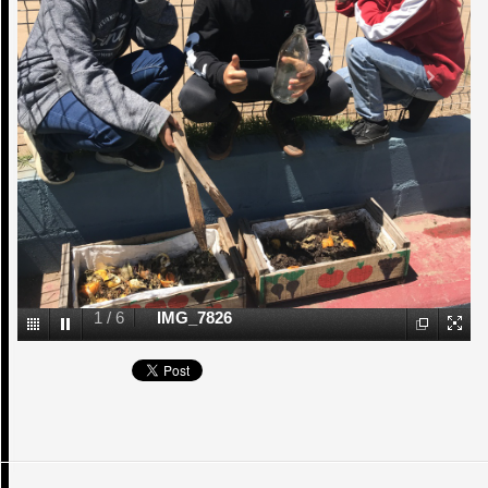
1
/
6
IMG_7826