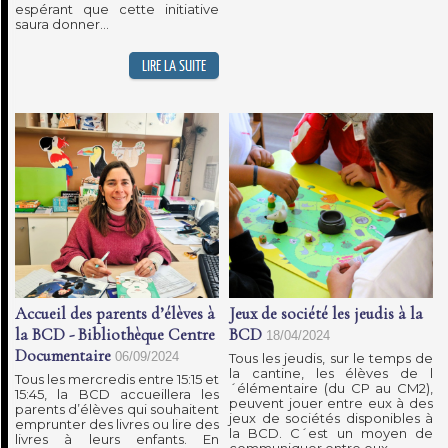
espérant que cette initiative
saura donner...
Accueil des parents d’élèves à
Jeux de société les jeudis à la
la BCD - Bibliothèque Centre
BCD
18/04/2024
Documentaire
06/09/2024
Tous les jeudis, sur le temps de
la cantine, les élèves de l
Tous les mercredis entre 15:15 et
´élémentaire (du CP au CM2),
15:45, la BCD accueillera les
peuvent jouer entre eux à des
parents d’élèves qui souhaitent
jeux de sociétés disponibles à
emprunter des livres ou lire des
la BCD. C´est un moyen de
livres à leurs enfants. En