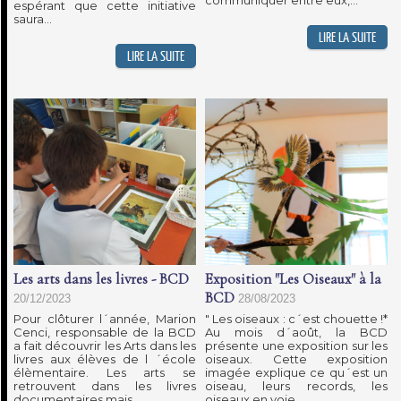
communiquer entre eux,...
espérant que cette initiative
saura...
Les arts dans les livres - BCD
Exposition "Les Oiseaux" à la
BCD
20/12/2023
28/08/2023
Pour clôturer l´année, Marion
" Les oiseaux : c´est chouette !*
Cenci, responsable de la BCD
Au mois d´août, la BCD
a fait découvrir les Arts dans les
présente une exposition sur les
livres aux élèves de l ´école
oiseaux. Cette exposition
élèmentaire. Les arts se
imagée explique ce qu´est un
retrouvent dans les livres
oiseau, leurs records, les
documentaires mais...
oiseaux en voie...