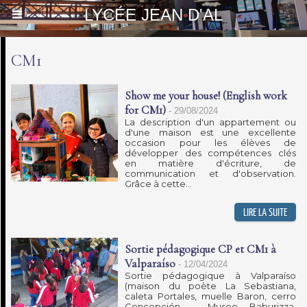
LYCÉE JEAN D'AL
CM1
Show me your house! (English work
for CM1)
-
29/08/2024
La description d'un appartement ou
d'une maison est une excellente
occasion pour les élèves de
développer des compétences clés
en matière d'écriture, de
communication et d'observation.
Grâce à cette...
Sortie pédagogique CP et CM1 à
Valparaíso
-
12/04/2024
Sortie pédagogique à Valparaíso
(maison du poète La Sebastiana,
caleta Portales, muelle Baron, cerro
Concepción - Museo Baburizza,