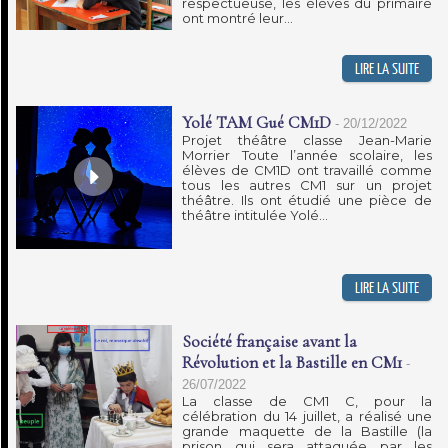
respectueuse, les élèves du primaire
ont montré leur...
Yolé TAM Gué CM1D
-
20/12/2022
Projet théâtre classe Jean-Marie
Morrier Toute l’année scolaire, les
élèves de CM1D ont travaillé comme
tous les autres CM1 sur un projet
théâtre. Ils ont étudié une pièce de
théâtre intitulée Yolé...
Société française avant la
Révolution et la Bastille en CM1
-
26/07/2022
La classe de CM1 C, pour la
célébration du 14 juillet, a réalisé une
grande maquette de la Bastille (la
prison qui sera attaquée par les