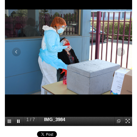
1
/
7
IMG_3984