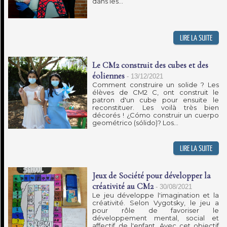
dans les...
Le CM2 construit des cubes et des
éoliennes
-
13/12/2021
Comment construire un solide ? Les
élèves de CM2 C, ont construit le
patron d'un cube pour ensuite le
reconstituer. Les voilà très bien
décorés ! ¿Cómo construir un cuerpo
geométrico (sólido)? Los...
Jeux de Société pour développer la
créativité au CM2
-
30/08/2021
Le jeu développe l'imagination et la
créativité. Selon Vygotsky, le jeu a
pour rôle de favoriser le
développement mental, social et
affectif de l'enfant. Avec cet objectif